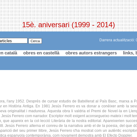
15è. aniversari (1999 - 2014)
Darrera actualització:
n català
obres en castellà
obres autors estrangers
links, 
a, l'any 1952. Després de cursar estudis de Batxillerat al País Basc, marxa a Par
r en Història Antiga. En 1981 Jesús Ferrero es va donar a conèixer amb la seva
eva originalitat i maduresa. Aquesta obra li valdria el Premi de Novel·la en Lle
 Jesús Ferrero com narrador. Escriptor molt exigent aconsegueixo mateix i molt te
 que apareix en la col·lecció Literària de la nostra editorial. Apareixerien succ
 Jesús Ferrero alterna el conreu de la narrativa amb el de la poesia, del que dó
parició del seu primer llibre, Jesús Ferrero s'ha mostrat com un autèntic escriptor
·lística espanyola contemporània, com novament demostra amb El Efecto Doppler.