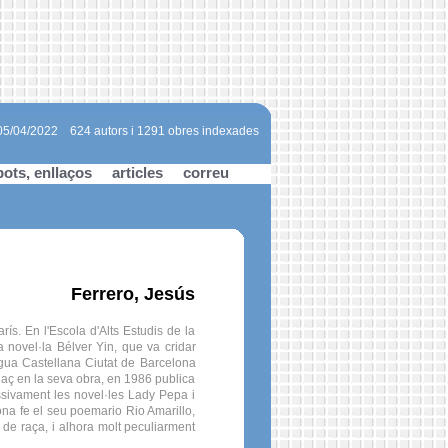
 05/04/2022
624 autors i 1291 obres indexades
bots, enllaços
articles
correu
Ferrero, Jesús
ís. En l'Escola d'Alts Estudis de la
 novel·la Bélver Yin, que va cridar
ngua Castellana Ciutat de Barcelona
naç en la seva obra, en 1986 publica
essivament les novel·les Lady Pepa i
na fe el seu poemario Rio Amarillo,
 de raça, i alhora molt peculiarment