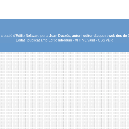
creació d'Editio Software per a
Joan Ducròs, autor i editor d'aquest web des de
Editat i publicat amb Editio Interdum ·
XHTML vàlid
·
CSS vàlid