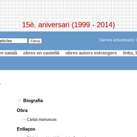
15è. aniversari (1999 - 2014)
Darrera actualització:
n català
obres en castellà
obres autors estrangers
links, 
à
Biografia
Obra
Cartas marruecas
Enllaços