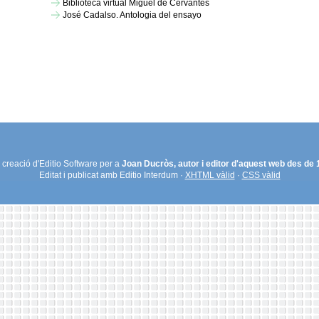
Biblioteca virtual Miguel de Cervantes
José Cadalso. Antologia del ensayo
creació d'Editio Software per a
Joan Ducròs, autor i editor d'aquest web des de
Editat i publicat amb Editio Interdum ·
XHTML vàlid
·
CSS vàlid