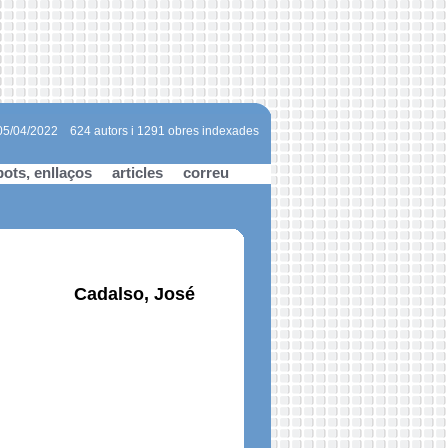
 05/04/2022
624 autors i 1291 obres indexades
bots, enllaços
articles
correu
Cadalso, José