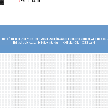
Web de l'autor
creació d'Editio Software per a
Joan Ducròs, autor i editor d'aquest web des de
Editat i publicat amb Editio Interdum ·
XHTML vàlid
·
CSS vàlid