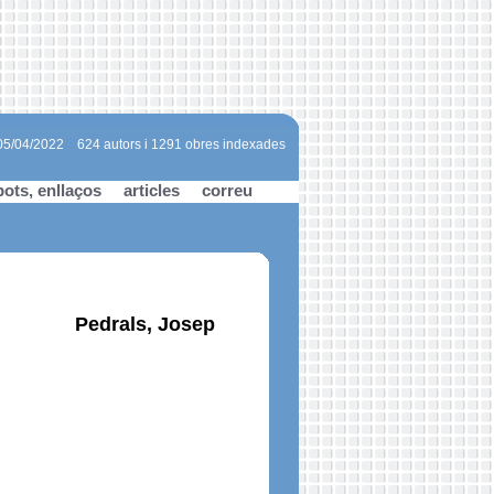
 05/04/2022
624 autors i 1291 obres indexades
bots, enllaços
articles
correu
Pedrals, Josep