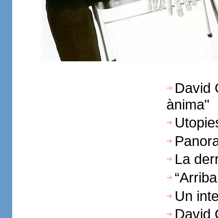
David 
ànima"
Utopie
Panora
La der
“Arriba
Un int
David C