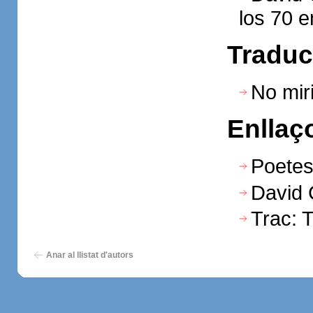
los 70 e
Traduc
No mir
Enllaç
Poetes
David C
Trac: 
Anar al llistat d'autors