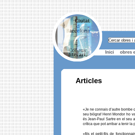
Inici
obres e
Articles
«Je ne connais d’autre bombe qu
seu biògraf Henri Mondor ho va 
és Jean-Paul Sartre en el seu a
crítica que pot arribar a tenir la
«fils et petit-fils de fonction