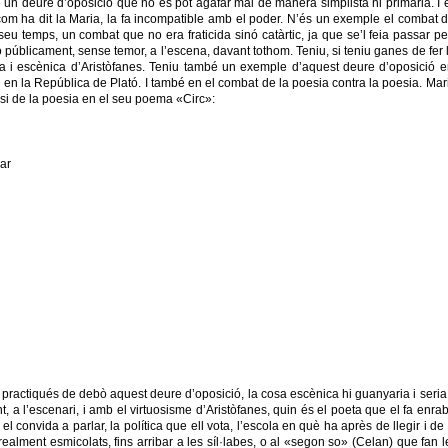
e un deure d’oposició que no es pot agafar mai de manera simplista ni primària. I 
 com ha dit la Maria, la fa incompatible amb el poder. N’és un exemple el combat de
u temps, un combat que no era fraticida sinó catàrtic, ja que se’l feia passar per 
 públicament, sense temor, a l’escena, davant tothom. Teniu, si teniu ganes de fer
mica i escènica d’Aristòfanes. Teniu també un exemple d’aquest deure d’oposició 
 i en la República de Plató. I també en el combat de la poesia contra la poesia. Ma
si de la poesia en el seu poema «Circ»:
ar
ractiqués de debò aquest deure d’oposició, la cosa escènica hi guanyaria i seria
 a l’escenari, i amb el virtuosisme d’Aristòfanes, quin és el poeta que el fa enra
convida a parlar, la política que ell vota, l’escola en què ha après de llegir i de be
 realment esmicolats, fins arribar a les síl·labes, o al «segon so» (Celan) que fan