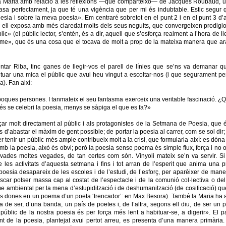
 la Maria amb relació a les reflexions —que comparteixo— de Jacques Roubaud, u
sa perfectament, ja que té una vigència que per mi és indubtable. Estic segur qu
ia i sobre la meva poesia». Em centraré sobretot en el punt 2 i en el punt 3 d’a
 ell exposa amb més claredat molts dels seus neguits, que convergeixen prodig
ic» (el públic lector, s’entén, és a dir, aquell que s’esforça realment a l’hora de l
isme», que és una cosa que el tocava de molt a prop de la mateixa manera que a
ntar Riba, tinc ganes de llegir-vos el parell de línies que se’ns va demanar 
situar una mica el públic que avui heu vingut a escoltar-nos (i que segurament p
). Fan així:
poques persones. I tanmateix el seu fantasma exerceix una veritable fascinació. 
s se celebri la poesia, menys se sàpiga el que es fa?»
çar molt directament al públic i als protagonistes de la Setmana de Poesia, que
d’abastar el màxim de gent possible; de portar la poesia al carrer, com se sol dir; d
r tenir un públic més ample contribueix molt a la crisi, que formularia així: es dó
b la poesia, això és obvi; però la poesia sense poema és simple flux, força i no 
ades moltes vegades, de tan certes com són. Vinyoli mateix se’n va servir. Si 
 les activitats d’aquesta setmana i fins i tot arran de l’esperit que anima una 
esia desapareix de les escoles i de l’estudi, de l’esforç, per aparèixer de manera 
car potser massa cap al costat de l’espectacle i de la comunió col·lectiva o del 
e ambiental per la mena d’estupidització i de deshumanització (de cosificació) qu
 les dones en un poema d’un poeta ‘trencador’: en Max Besora). També la Maria ha
la de ser, d’una banda, un país de poetes i, de l’altra, segons ell diu, de ser un 
úblic de la nostra poesia és per força més lent a habituar-se, a digerir». El pa
ent de la poesia, plantejat avui pertot arreu, es presenta d’una manera primària