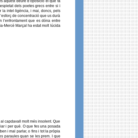
és aquest deure d’oposició el que fa
spietat dels poetes grecs entre si i
la intel·ligència, i mai, doncs, pels
 l’esforç de concentració que us durà
en l’enfrontament que es dóna entre
ria-Mercè Marçal ha estat molt lúcida
 al capdavall molt més insolent. Que
biar i per què. O que fes una posada
n i mal parlar, o fins i tot la pròpia
 les paraules quan se les prem. I que