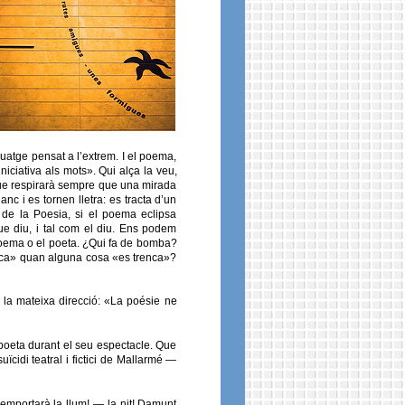
guatge pensat a l’extrem. I el poema,
iciativa als mots». Qui alça la veu,
 que respirarà sempre que una mirada
c i es tornen lletra: es tracta d’un
a de la Poesia, si el poema eclipsa
e diu, i tal com el diu. Ens podem
poema o el poeta. ¿Qui fa de bomba?
tica» quan alguna cosa «es trenca»?
 la mateixa direcció: «La poésie ne
 poeta durant el seu espectacle. Que
uïcidi teatral i fictici de Mallarmé —
’emportarà la llum! — la nit! Damunt