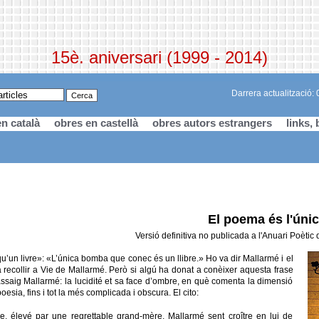
15è. aniversari (1999 - 2014)
Darrera actualització:
n català
obres en castellà
obres autors estrangers
links, 
El poema és l'ún
Versió definitiva no publicada a l'Anuari Poètic
’un livre»: «L’única bomba que conec és un llibre.» Ho va dir Mallarmé i el
recollir a Vie de Mallarmé. Però si algú ha donat a conèixer aquesta frase
ssaig Mallarmé: la lucidité et sa face d’ombre, en què comenta la dimensió
 poesia, fins i tot la més complicada i obscura. El cito:
naire, élevé par une regrettable grand-mère, Mallarmé sent croître en lui de