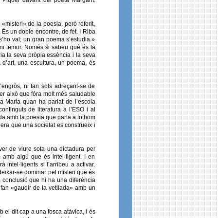
«misteri» de la poesia, però referit,
 És un doble encontre, de fet. I Riba
 s’ho val; un gran poema s’estudia.»
 ni temor. Només si sabeu què és la
a la seva pròpia essència i la seva
bra d’art, una escultura, un poema, és
’engròs, ni tan sols adreçant-se de
 per això que fóra molt més saludable
la Maria quan ha parlat de l’escola
ntinguts de literatura a l’ESO i al
ada amb la poesia que parla a tothom
nera que una societat es construeix i
er de viure sota una dictadura per
 amb algú que és intel·ligent. I en
ntel·ligents si l’arribeu a activar.
eixar-se dominar pel misteri que és
a conclusió que hi ha una diferència
s fan «gaudir de la vetllada» amb un
el dit cap a una fosca atàvica, i és