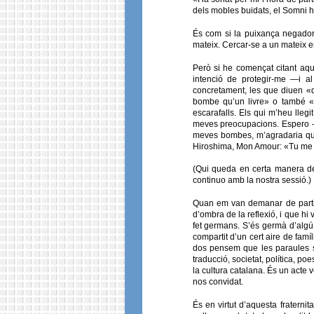
dels mobles buidats, el Somni h
És com si la puixança negadora
mateix. Cercar-se a un mateix e
Però si he començat citant aqu
intenció de protegir-me —i a
concretament, les que diuen «q
bombe qu’un livre» o també «l
escarafalls. Els qui m’heu lle
meves preocupacions. Espero —
meves bombes, m’agradaria que
Hiroshima, Mon Amour: «Tu me fa
(Qui queda en certa manera de
continuo amb la nostra sessió.)
Quan em van demanar de partic
d’ombra de la reflexió, i que h
fet germans. S’és germà d’algú, 
compartit d’un cert aire de famíl
dos pensem que les paraules só
traducció, societat, política, 
la cultura catalana. És un acte 
nos convidat.
És en virtut d’aquesta fraternit