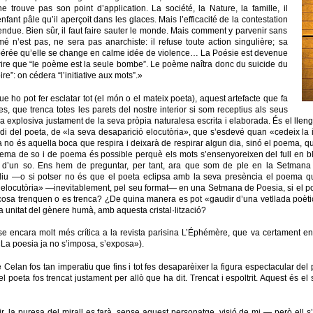
 trouve pas son point d’application. La société, la Nature, la famille, il
nfant pâle qu’il aperçoit dans les glaces. Mais l’efficacité de la contestation
endue. Bien sûr, il faut faire sauter le monde. Mais comment y parvenir sans
é n’est pas, ne sera pas anarchiste: il refuse toute action singulière; sa
espérée qu’elle se change en calme idée de violence… La Poésie est devenue
écrire que “le poème est la seule bombe”. Le poème naîtra donc du suicide du
re”: on cédera “l’initiative aux mots”.»
ho pot fer esclatar tot (el món o el mateix poeta), aquest artefacte que fa
es, que trenca totes les parets del nostre interior si som receptius als seus
ça explosiva justament de la seva pròpia naturalesa escrita i elaborada. És el llen
di del poeta, de «la seva desaparició elocutòria», que s’esdevé quan «cedeix la in
ja no és aquella boca que respira i deixarà de respirar algun dia, sinó el poema,
rema de so i de poema és possible perquè els mots s’ensenyoreixen del full en blan
zació d’un so. Ens hem de preguntar, per tant, ara que som de ple en la Setman
 diu —o si potser no és que el poeta eclipsa amb la seva presència el poema qu
 elocutòria» —inevitablement, pel seu format— en una Setmana de Poesia, si el 
 cosa trenquen o es trenca? ¿De quina manera es pot «gaudir d’una vetllada poè
la unitat del gènere humà, amb aquesta cristal·lització?
se encara molt més crítica a la revista parisina L’Éphémère, que va certament en
«La poesia ja no s’imposa, s’exposa»).
Celan fos tan imperatiu que fins i tot fes desaparèixer la figura espectacular del
l poeta fos trencat justament per allò que ha dit. Trencat i espoltrit. Aquest és el s
ir, la puresa del mirall es farà, sense aquest personatge, visió de mi — però ell s