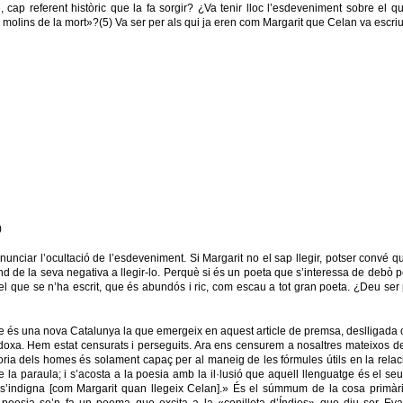
, cap referent històric que la fa sorgir? ¿Va tenir lloc l’esdeveniment sobre el q
 molins de la mort»?(5) Va ser per als qui ja eren com Margarit que Celan va escriu
)
enunciar l’ocultació de l’esdeveniment. Si Margarit no el sap llegir, potser convé
d de la seva negativa a llegir-lo. Perquè si és un poeta que s’interessa de debò pe
el que se n’ha escrit, que és abundós i ric, com escau a tot gran poeta. ¿Deu se
 és una nova Catalunya la que emergeix en aquest article de premsa, deslligada c
xa. Hem estat censurats i perseguits. Ara ens censurem a nosaltres mateixos de ll
ia dels homes és solament capaç per al maneig de les fórmules útils en la relaci
 de la paraula; i s’acosta a la poesia amb la il·lusió que aquell llenguatge és el seu,
 i s’indigna [com Margarit quan llegeix Celan].» És el súmmum de la cosa primà
r poesia se’n fa un poema que excita a la «conilleta d’Índies» que diu ser Eva