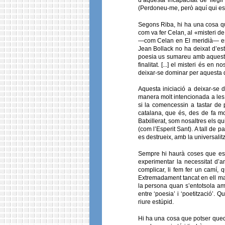
(Perdoneu-me, però aquí qui es 
Segons Riba, hi ha una cosa que 
com va fer Celan, al «misteri de
—com Celan en El meridià— es pr
Jean Bollack no ha deixat d’es
poesia us sumareu amb aquestes
finalitat. [...] el misteri és e
deixar-se dominar per aquesta 
Aquesta iniciació a deixar-se 
manera molt intencionada a les p
si la comencessin a tastar de 
catalana, que és, des de fa mo
Batxillerat, som nosaltres els 
(com l’Esperit Sant). A tall de 
es destrueix, amb la universalit
Sempre hi haurà coses que es 
experimentar la necessitat d’a
complicar, li fem fer un camí, 
Extremadament tancat en ell mat
la persona quan s’entotsola amb
entre ‘poesia’ i ‘poetització’.
riure estúpid.
Hi ha una cosa que potser queda