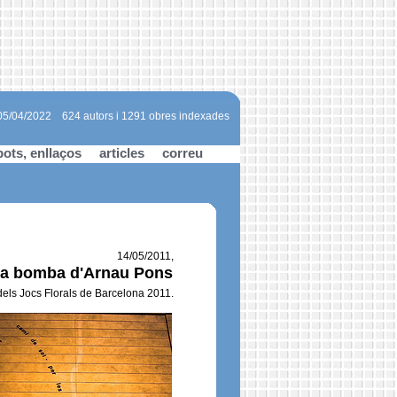
 05/04/2022
624 autors i 1291 obres indexades
bots, enllaços
articles
correu
14/05/2011,
ica bomba d'Arnau Pons
 dels Jocs Florals de Barcelona 2011.