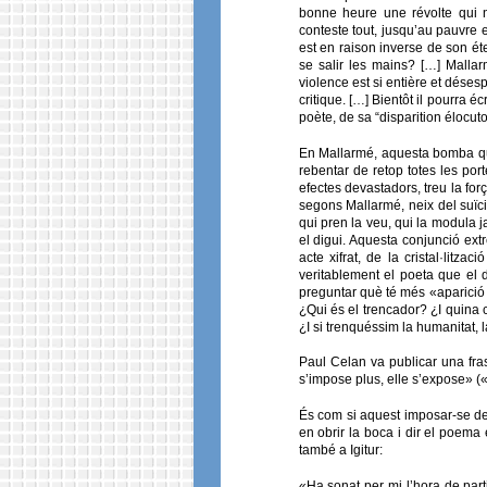
bonne heure une révolte qui ne
conteste tout, jusqu’au pauvre e
est en raison inverse de son ét
se salir les mains? […] Mallarm
violence est si entière et dés
critique. […] Bientôt il pourra 
poète, de sa “disparition élocutoi
En Mallarmé, aquesta bomba que 
rebentar de retop totes les port
efectes devastadors, treu la for
segons Mallarmé, neix del suïci
qui pren la veu, qui la modula 
el digui. Aquesta conjunció ext
acte xifrat, de la cristal·lit
veritablement el poeta que el
preguntar què té més «aparició
¿Qui és el trencador? ¿I quina
¿I si trenquéssim la humanitat, 
Paul Celan va publicar una fra
s’impose plus, elle s’expose» (
És com si aquest imposar-se de 
en obrir la boca i dir el poema e
també a Igitur:
«Ha sonat per mi l’hora de part