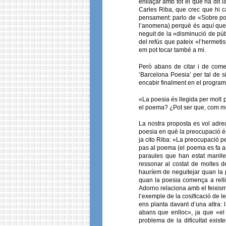
enllaçar amb tot el que ha dit
Carles Riba, que crec que hi ca
pensament: parlo de «Sobre poes
l’anomena) perquè és aquí que
neguit de la «disminució de públ
del refús que pateix «l’hermet
em pot tocar també a mi.
Però abans de citar i de come
‘Barcelona Poesia’ per tal de 
encabir finalment en el programa
«La poesia és llegida per molt 
el poema? ¿Pot ser que, com mé
La nostra proposta es vol adre
poesia en què la preocupació és 
ja cito Riba: «La preocupació pe
pas al poema (el poema es fa am
paraules que han estat manllev
ressonar al costat de moltes de
hauríem de neguitejar quan la po
quan la poesia comença a rellis
Adorno relaciona amb el feixism
l’exemple de la cosificació de
ens planta davant d’una altra: 
abans que enlloc», ja que «el p
problema de la dificultat exist