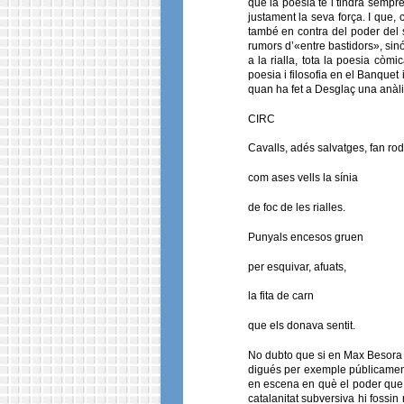
que la poesia té i tindrà sempr
justament la seva força. I que,
també en contra del poder del se
rumors d’«entre bastidors», sinó
a la rialla, tota la poesia cò
poesia i filosofia en el Banquet
quan ha fet a Desglaç una anàli
CIRC
Cavalls, adés salvatges, fan rod
com ases vells la sínia
de foc de les rialles.
Punyals encesos gruen
per esquivar, afuats,
la fita de carn
que els donava sentit.
No dubto que si en Max Besora p
digués per exemple públicament,
en escena en què el poder que el 
catalanitat subversiva hi fossin