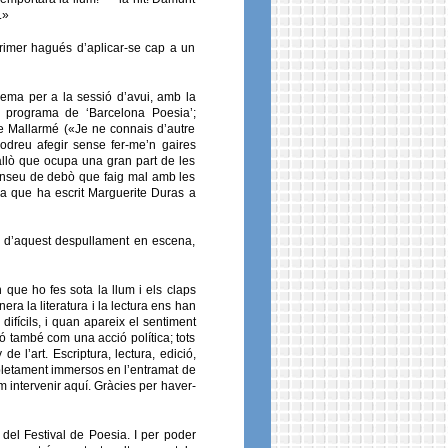
.»
rimer hagués d’aplicar-se cap a un
lema per a la sessió d’avui, amb la
l programa de ‘Barcelona Poesia’;
e Mallarmé («Je ne connais d’autre
odreu afegir sense fer-me’n gaires
allò que ocupa una gran part de les
enseu de debò que faig mal amb les
 que ha escrit Marguerite Duras a
s d’aquest despullament en escena,
ue ho fes sota la llum i els claps
a la literatura i la lectura ens han
difícils, i quan apareix el sentiment
ció també com una acció política; tots
l’art. Escriptura, lectura, edició,
mpletament immersos en l’entramat de
em intervenir aquí. Gràcies per haver-
c del Festival de Poesia. I per poder