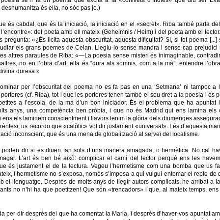
deshumanitza és ella, no sóc pas jo.)
és cabdal, que és la iniciació, la iniciació en el «secret». Riba també parla del 
 l’encontre»: del poeta amb ell mateix (Geheimnis / Heim) i del poeta amb el lector.
egunta: «¿És lícita aquesta obscuritat, aquesta dificultat? Sí, si tot poema [...]
tudiar els grans poemes de Celan. Llegiu-lo sense mandra i sense cap prejudici
 altres paraules de Riba: «—La poesia sense misteri és inimaginable, contradiri
n nosaltres, no en l’obra d’art: ella és “dura als somnis, com a la mà”; entendre l’o
divina duresa.»
dominar per l’obscuritat del poema no es fa pas en una ‘Setmana’ ni tampoc a l
orteres (cf. Riba), tot i que les porteres tenen també el seu dret a la poesia i és
petites a l’escola, de la mà d’un bon iniciador. És el problema que ha apuntat 
lts anys, una competència ben pròpia, i que no és Madrid qui ens lamina els co
qui ens els laminem conscientment i llavors tenim la glòria dels diumenges assegur
parèntesi, us recordo que «catòlic» vol dir justament «universal». I és d’aquesta ma
zació inconscient, que és una mena de globalització al servei del localisme.
poden dir si es diuen tan sols d’una manera amagada, o hermètica. No cal hav
magar. L’art és ben bé això: complicar el camí del lector perquè ens les havem
que és justament el de la lectura. Vegeu l’hermetisme com una bomba que us farà i
eix, l’hermetisme no s’exposa, només s’imposa a qui vulgui entomar el repte de d
 el llenguatge. Després de molts anys de llegir autors complicats, he arribat a l
 Quants no n’hi ha que poetitzen! Que són «trencadors» i que, al mateix temps, en
 per dir després del que ha comentat la Maria, i després d’haver-vos apuntat amb 