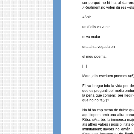
ser perquè no hi ha, al darrere
¿Realment no volen dir res «els
«Ahir
un d’ells va venir i
et va matar
una altra vegada en
el meu poema.
[...]
Mare, ells escriuen poemes.»(6
Ell va bregar tota la vida per d
que es pregunti pel motiu profun
la pena que comenci per llegir 
que no ho fa(7)?
No hi ha cap mena de dubte que
aquí topem amb una altra parado
Riba: «Ara bé: la immensa major
als altres valors i possibilitats
infinitament; llavors no entén
d’aquesta incapacitat de llegi