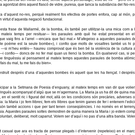
a agonitzat dins aquest flascó de vidre, puresa, que tanca la substància del No-res
 d’aquest no-res, perquè realment fos efectiva de portes enfora, cap al món, p
n virtut d’aquesta negació fundacional.
esta frase de Mallarmé, de la bomba, és també per utilitzar-la una mica com a 
l mateix temps per resituar— les paraules amb què he estat presentat en e
ue vaig fins a l’arrel —encara que faci mal.» M’afegeixo a aquestes paraules d
e poème est la seule bombe»), i confio que molts de vosaltres també us hi p
git —si m’heu entès— haureu comprovat que és ben bé la violència de la cultura 
i confio— doncs de no fer mal quan us llenci la bomba. En qualsevol cas, si p
 tinguéssiu al pensament al mateix temps aquestes paraules de bomba atòmica
is du mal, tu me fais du bien».
struït després d’una d’aquestes bombes és aquell que les ha llençat. I despré
ipar a la Setmana de Poesia d’enguany, al mateix temps em van dir que volien q
i vingués acompanyat d’algú que se m’agermana. La Maria ja us ha dit de quina maner
en el sentit ric i figurat del mot, allà on les condicions són precàries, adverses o 
ia: la Maria i jo fem llibres; fem els llibres que tenim ganes de fer i entenem l’edi
n també accions i que per tant tenen conseqüències. I no només en el terreny de 
poesia. Aquestes paraules soltes demostren de quina manera la Maria i jo estem co
voluntari, deliberat, molt caparrut. Volem ser d’aquí i no pas d’una altra banda. Vol
at casual que ara es tracta de pensar plegats i d’intervenir (repeteixo) en el mar