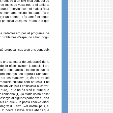
s remetré a un text molt conegut de
e molts de vosaltres ja el teniu al
quest ‘interviu’ (com el mateix Riba
iosament amb els de Roubaud. És el
legir un poema), i és també el neguit
ra pot tocar Jacques Roubaud o que
que redactéssim per al programa de
er problemes d’espai no s’han pogut
¿Què proposa i cap a on ens condueix
 és una setmana de celebració de la
e fer oïble i avinent la poesia. I ara
na més importància a la poesia que no
obra, energia i no ergon).» Són unes
ara les manllevo jo, és per fer-les
producció cultural com aquesta. Ens
tan vitalista i entusiasta al carrer:
riure, i que no és sinó el riure que
e comporta (1) (la Maria us ha posat
 assenyalat algunes paradoxes. Riba
país en què «un poeta esdevé difícil
ràgraf diu això: «Al nostre país, el
. Un poeta esdevé difícil abans que