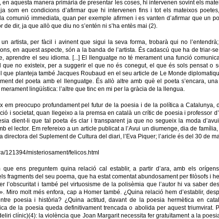
 en aquesta manera primària de presentar les coses, hi intervenen sovint els mateixo
a som en condicions d’afirmar que hi intervenen fins i tot els mateixos poetes
de la comunió immediata, quan per exemple afirmen i es vanten d’afirmar que un p
r de dir, ja que allò que diu no s’entén ni s’ha entès mai (2).
artista, per fàcil i avinent que sigui la seva forma, trobarà qui no l’entendrà; i
ions, en aquest aspecte, són a la banda de l’artista. És cadascú que ha de triar-se l
e, aprendre el seu idioma. [...] El llenguatge no té merament una funció comunicat
l que no existeix, per a suggerir el que no és conegut, el que és sols pensat o so
 que planteja també Jacques Roubaud en el seu article de Le Monde diplomatique q
ament del poeta amb el llenguatge. És allò altre amb què el poeta s’encara, una
erament lingüística: l’altre que tinc en mi per la gràcia de la llengua.
em preocupo profundament pel futur de la poesia i de la política a Catalunya, de l
ació i societat, quan llegeixo a la premsa en català un crític de poesia i professor 
esia dient-li que tal poeta és clar i transparent ja que no segueix la moda d’av
 el lector. Em refereixo a un article publicat a l’Avui un diumenge, dia de família, 
 directora del Suplement de Cultura del diari, l’Eva Piquer; l’aricle és del 30 de mar
tura/121394/misteriosament/felicos.html
m que ens preguntem quina relació cal establir, a partir d’ara, amb els oríge
ls fragments del seu poema, que ha estat comentat abundosament per filòsofs i hel·
 per l’obscuritat i també pel virtuosisme de la polisèmia que l’autor hi va saber 
s». Miro molt més enfora, cap a Homer també. ¿Quina relació hem d’establir, desp
entre poesia i història? ¿Quina actitud, davant de la poesia hermètica en cata
ca de la poesia queda definitivament trencada o abolida per aquest triumvirat.
iri clínic)(4): la violència que Joan Margarit necessita fer gratuïtament a la poes