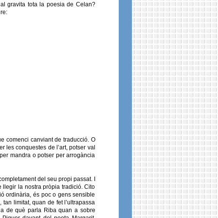
ual gravita tota la poesia de Celan?
re:
 que comenci canviant de traducció. O
r les conquestes de l’art, potser val
r per mandra o potser per arrogància
ompletament del seu propi passat. I
egir la nostra pròpia tradició. Cito
ó ordinària, és poc o gens sensible
 tan limitat, quan de fet l’ultrapassa
ria de què parla Riba quan a sobre
 Piquer davant del poeta Margarit.