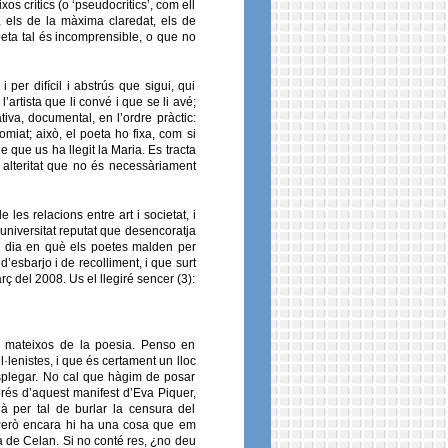
s crítics (o ‘pseudocrítics’, com ell
, els de la màxima claredat, els de
oeta tal és incomprensible, o que no
 per difícil i abstrús que sigui, qui
’artista que li convé i que se li avé;
iva, documental, en l’ordre pràctic:
miat; això, el poeta ho fixa, com si
ue us ha llegit la Maria. Es tracta
 alteritat que no és necessàriament
es relacions entre art i societat, i
d’universitat reputat que desencoratja
ui dia en què els poetes malden per
d’esbarjo i de recolliment, i que surt
ç del 2008. Us el llegiré sencer (3):
ns mateixos de la poesia. Penso en
lenistes, i que és certament un lloc
desplegar. No cal que hàgim de posar
rés d’aquest manifest d’Eva Piquer,
là per tal de burlar la censura del
 Però encara hi ha una cosa que em
ia de Celan. Si no conté res, ¿no deu