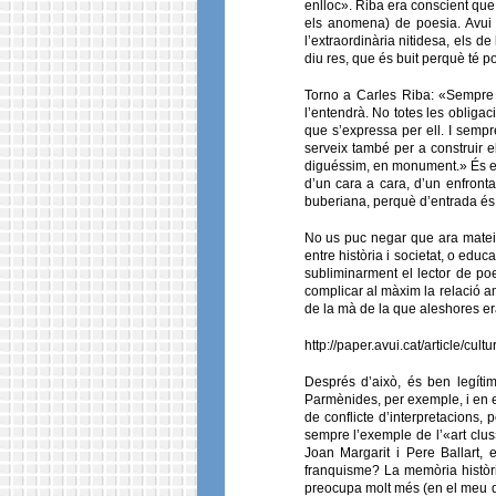
enlloc». Riba era conscient que,
els anomena) de poesia. Avui j
l’extraordinària nitidesa, els 
diu res, que és buit perquè té po
Torno a Carles Riba: «Sempre un 
l’entendrà. No totes les obligac
que s’expressa per ell. I sempr
serveix també per a construir e
diguéssim, en monument.» És el
d’un cara a cara, d’un enfront
buberiana, perquè d’entrada és m
No us puc negar que ara mateix 
entre història i societat, o educ
subliminarment el lector de po
complicar al màxim la relació amb
de la mà de la que aleshores era
http://paper.avui.cat/article/cul
Després d’això, és ben legíti
Parmènides, per exemple, i en e
de conflicte d’interpretacions,
sempre l’exemple de l’«art clu
Joan Margarit i Pere Ballart, 
franquisme? La memòria històri
preocupa molt més (en el meu del