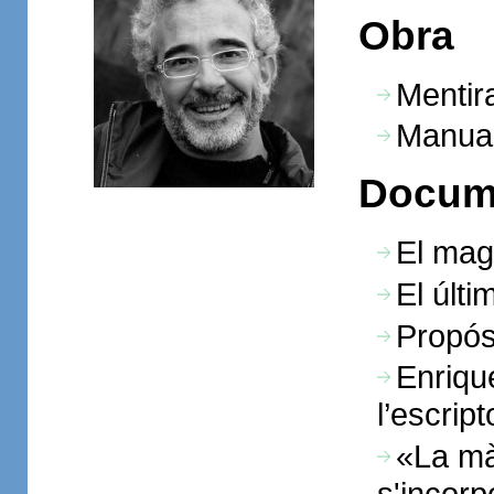
Obra
Mentir
Manual
Docum
El mag
El últ
Propós
Enrique
l’escrip
«La màg
s'incorp