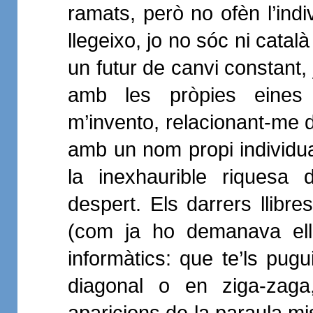
ramats, però no ofèn l’indi
llegeixo, jo no sóc ni català
un futur de canvi constant,
amb les pròpies eines 
m’invento, relacionant-me
amb un nom propi individua
la inexhaurible riquesa 
despert. Els darrers llibre
(com ja ho demanava ell
informàtics: que te’ls pugui
diagonal o en ziga-zaga
aparicions de la paraula mis