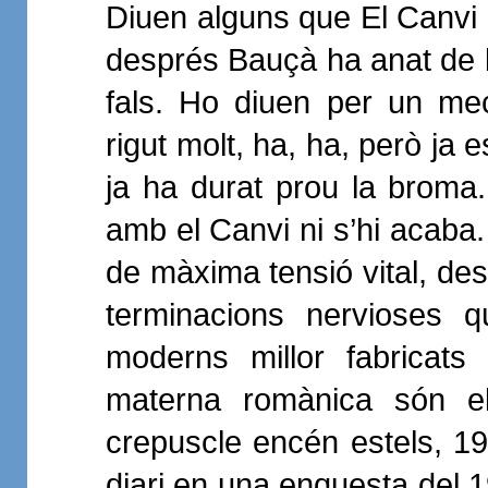
Diuen alguns que El Canvi (
després Bauçà ha anat de ba
fals. Ho diuen per un me
rigut molt, ha, ha, però ja
ja ha durat prou la broma
amb el Canvi ni s’hi acaba.
de màxima tensió vital, des 
terminacions nervioses q
moderns millor fabricats
materna romànica són els
crepuscle encén estels, 19
diari en una enquesta del