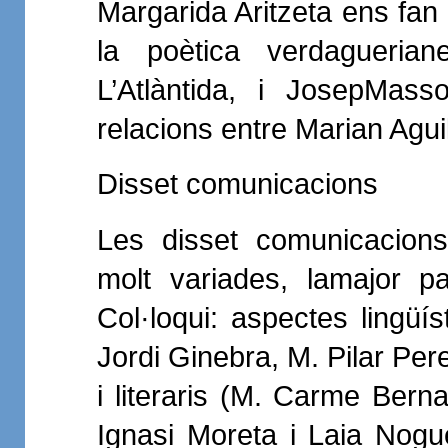
Margarida Aritzeta ens fan 
la poètica verdagueria
L’Atlàntida, i JosepMas
relacions entre Marian Aguil
Disset comunicacions
Les disset comunicacions
molt variades, lamajor p
Col·loqui: aspectes lingüís
Jordi Ginebra, M. Pilar Pe
i literaris (M. Carme Bern
Ignasi Moreta i Laia Nogue