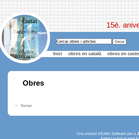
15è. anive
Inici
obres en català
obres en caste
Obres
Tornar
Una creació d'Editio Software per a
J
Editat i publicat amb E