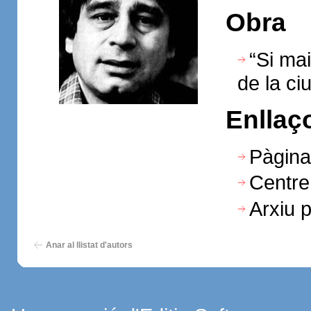
Obra
“Si ma
de la ciu
Enllaç
Pàgina 
Centre 
Arxiu p
Anar al llistat d'autors