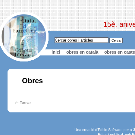
15è. anive
Inici
obres en català
obres en caste
Obres
Tornar
Una creació d'Editio Software per a
J
Editat i publicat amb E