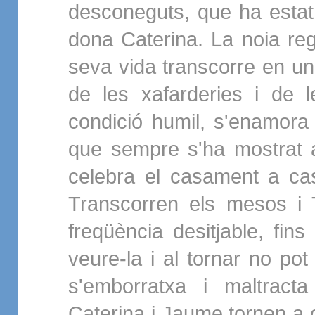
desconeguts, que ha estat 
dona Caterina. La noia reg
seva vida transcorre en un
de les xafarderies i de 
condició humil, s'enamora 
que sempre s'ha mostrat a
celebra el casament a ca
Transcorren els mesos i T
freqüència desitjable, fin
veure-la i al tornar no pot
s'emborratxa i maltract
Caterina i Jaume tornen a cu