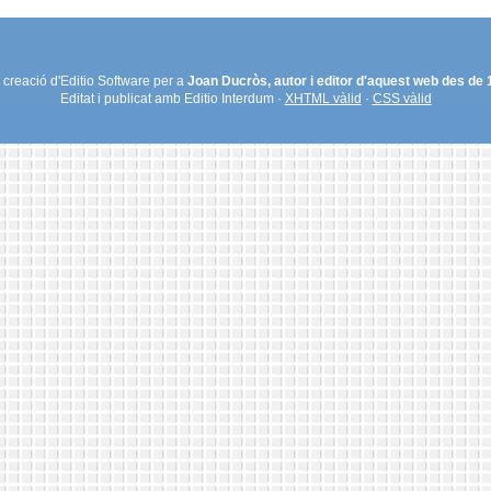
creació d'Editio Software per a
Joan Ducròs, autor i editor d'aquest web des de
Editat i publicat amb Editio Interdum ·
XHTML vàlid
·
CSS vàlid