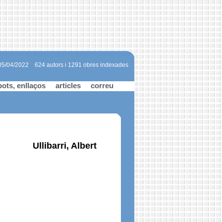
 05/04/2022
624 autors i 1291 obres indexades
bots, enllaços
articles
correu
Ullibarri, Albert