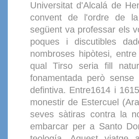
Universitat d'Alcalá de He
convent de l'ordre de l
següent va professar els vo
poques i discutibles da
nombroses hipòtesi, entre
qual Tirso seria fill nat
fonamentada però sense 
defintiva. Entre1614 i 1615
monestir de Estercuel (Ara
seves sàtiras contra la n
embarcar per a Santo Dom
teología. Aquest viatge