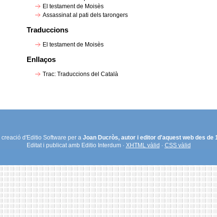
El testament de Moisès
Assassinat al pati dels tarongers
Traduccions
El testament de Moisès
Enllaços
Trac: Traduccions del Català
creació d'Editio Software per a
Joan Ducròs, autor i editor d'aquest web des de
Editat i publicat amb Editio Interdum ·
XHTML vàlid
·
CSS vàlid