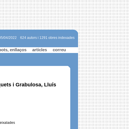
 05/04/2022
624 autors i 1291 obres indexades
bots, enllaços
articles
correu
uets i Grabulosa, Lluís
)eixalades