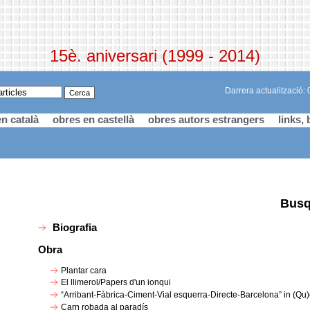
15è. aniversari (1999 - 2014)
Darrera actualització:
n català
obres en castellà
obres autors estrangers
links, 
Busq
Biografia
Obra
Plantar cara
El llimerol/Papers d'un ionqui
“Arribant-Fàbrica-Ciment-Vial esquerra-Directe-Barcelona” in (Qu
Carn robada al paradís