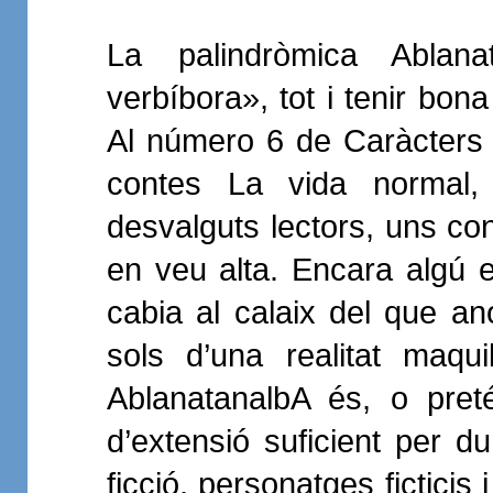
La palindròmica Ablanat
verbíbora», tot i tenir bon
Al número 6 de Caràcters
contes La vida normal, 
desvalguts lectors, uns con
en veu alta. Encara algú e
cabia al calaix del que an
sols d’una realitat maquil
AblanatanalbA és, o pret
d’extensió suficient per d
ficció, personatges ficticis