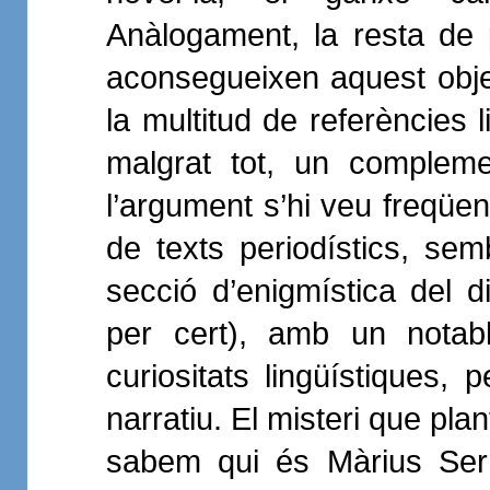
Anàlogament, la resta de
aconsegueixen aquest objec
la multitud de referències l
malgrat tot, un compleme
l’argument s’hi veu freqüen
de texts periodístics, semb
secció d’enigmística del d
per cert), amb un notab
curiositats lingüístiques, 
narratiu. El misteri que plant
sabem qui és Màrius Serr