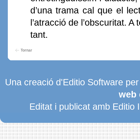
d’una trama cal que el lec
l’atracció de l’obscuritat. A 
tant.
Tornar
Una creació d'Editio Software pe
web 
Editat i publicat amb Editio