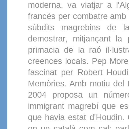
moderna, va viatjar a l'A
francès per combatre amb e
súbdits magrebins de la
demostrar, mitjançant la 
primacia de la raó il·lus
creences locals. Pep Morel
fascinat per Robert Houdin
Memòries. Amb motiu del 
2004 proposa un númer
immigrant magrebí que es 
que havia estat d'Houdin. 
en un català com cal: pa