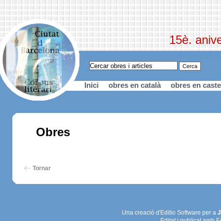
15è. anive
Inici
obres en català
obres en caste
Obres
Tornar
Una creació d'Editio Software per a
J
Editat i publicat amb E