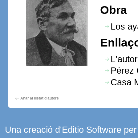
Obra
Los a
Enllaç
L'autor
Pérez 
Casa 
Anar al llistat d'autors
Una creació d'Editio Software pe