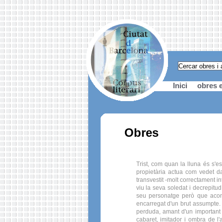
Inici
obres e
Obres
Trist, com quan la lluna és s'e
propietària actua com vedet da
transvestit -molt correctament in
viu la seva soledat i decrepitud
seu personatge però que acons
encarregat d'un brut assumpte. 
perduda, amant d'un important po
cabaret, imitador i ombra de l'a