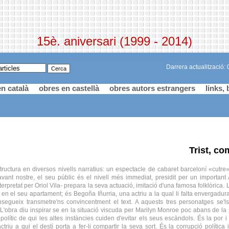
15è. aniversari (1999 - 2014)
Darrera actualització:
n català
obres en castellà
obres autors estrangers
links, 
Trist, co
structura en diversos nivells narratius: un espectacle de cabaret barceloní «cutre
vant nostre, el seu públic és el nivell més immediat, presidit per un importan
terpretat per Oriol Vila- prepara la seva actuació, imitació d'una famosa folklòrica.
 en el seu apartament; és Begoña Iñurria, una actriu a la qual li falta envergadura
egueix transmetre'ns convincentment el text. A aquests tres personatges se'l
L'obra diu inspirar se en la situació viscuda per Marilyn Monroe poc abans de la se
lític de qui les altes instàncies cuiden d'evitar els seus escàndols. És la por i 
ctriu a qui el destí porta a fer-li compartir la seva sort. És la corrupció política 