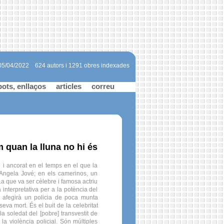
 05/04/2022
624 autors i 1291 obres indexades
bots, enllaços
articles
correu
m quan la lluna no hi és
» i ancorat en el temps en el que la
t Angela Jové; en els camerinos, un
 La que va ser cèlebre i famosa actriu
 interpretativa per a la potència del
s afegirà un policia de poca munta
va mort. És el buit de la celebritat
la soledat del [pobre] transvestit de
i la violència policial. Són múltiples