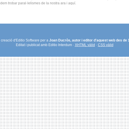
em trobar paral·lelismes de la nostra ara i aquí.
creació d'Editio Software per a
Joan Ducròs, autor i editor d'aquest web des de
Editat i publicat amb Editio Interdum ·
XHTML vàlid
·
CSS vàlid