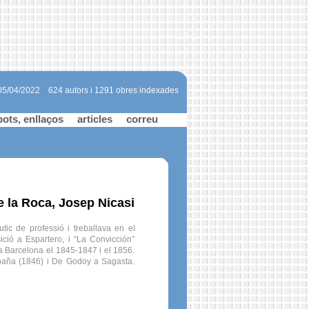
 05/04/2022
624 autors i 1291 obres indexades
bots, enllaços
articles
correu
e la Roca, Josep Nicasi
tic de professió i treballava en el
ició a Espartero, i “La Convicción”
 a Barcelona el 1845-1847 i el 1856.
spaña (1846) i De Godoy a Sagasta.