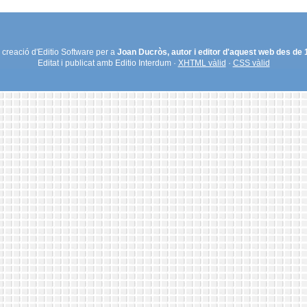
creació d'Editio Software per a
Joan Ducròs, autor i editor d'aquest web des de
Editat i publicat amb Editio Interdum ·
XHTML vàlid
·
CSS vàlid