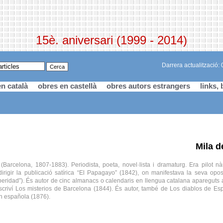
15è. aniversari (1999 - 2014)
Darrera actualització:
n català
obres en castellà
obres autors estrangers
links, 
Mila d
Barcelona, 1807-1883). Periodista, poeta, novel·lista i dramaturg. Era pilot nàu
dirigir la publicació satírica “El Papagayo” (1842), on manifestava la seva opos
speridad”). És autor de cinc almanacs o calendaris en llengua catalana apareguts
criví Los misterios de Barcelona (1844). És autor, també de Los diablos de E
ón española (1876).