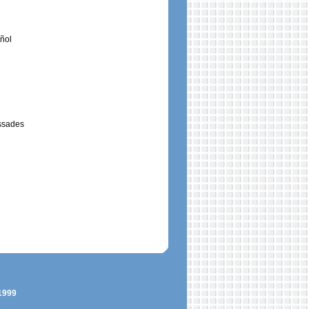
iñol
ossades
 1999