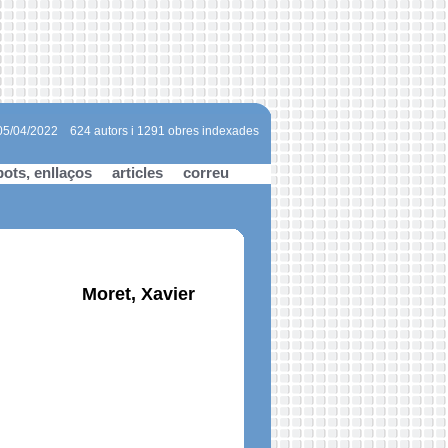
 05/04/2022
624 autors i 1291 obres indexades
bots, enllaços
articles
correu
Moret, Xavier