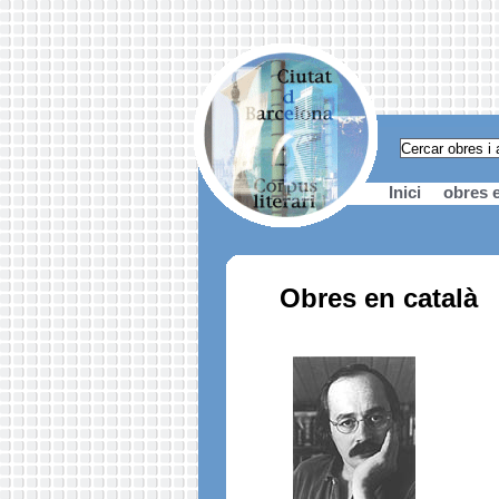
Inici
obres e
Obres en català