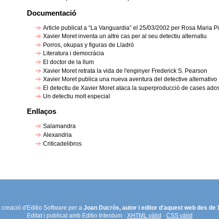
Documentació
Article publicat a “La Vanguardia” el 25/03/2002 per Rosa Maria P
Xavier Moret inventa un altre cas per al seu detectiu alternatiu
Porros, okupas y figuras de Lladró
Literatura i democràcia
El doctor de la llum
Xavier Moret retrata la vida de l'enginyer Frederick S. Pearson
Xavier Moret publica una nueva aventura del detective alternativo
El detectiu de Xavier Moret ataca la superproducció de cases ad
Un detectiu molt especial
Enllaços
Salamandra
Alexandria
Criticadelibros
creació d'Editio Software per a
Joan Ducròs, autor i editor d'aquest web des de
Editat i publicat amb Editio Interdum ·
XHTML vàlid
·
CSS vàlid