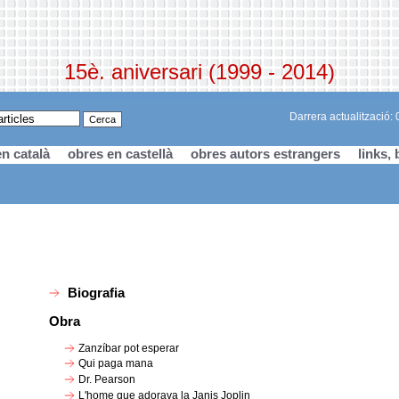
15è. aniversari (1999 - 2014)
Darrera actualització:
n català
obres en castellà
obres autors estrangers
links, 
Biografia
Obra
Zanzíbar pot esperar
Qui paga mana
Dr. Pearson
L'home que adorava la Janis Joplin