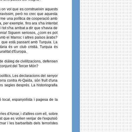
os on vol que es construeixin aquests
gravíssim, però no crec que aquesta
erme una política de cooperació amb
 per exemple, fins ara s'ha intentat
 tot s'ha arribat a dir que s'havia de
ònia! Siguem seriosos, ¿com es pot
b el Marroc i altres països àrabs?
l que està passant amb Turquia. La
ària és un club cristià. Turquia és
ralitat d'Europa.
de diàleg de civilitzacions, defensen
l conjunt del Tercer Món?
olítics. Les declaracions del senyor
ra contra Al-Qaida, són fruit d'una
s segles després. La historiografia
 local, espanyolista i pagesa de la
ies d'Aznar, i d'altres com ell, sobre
at que es volien venjar de l'expulsió
r i les barbaritats dels terroristes