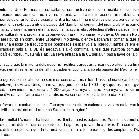
ntra. La Unió Europea no pot saltar-se perquè li ve de gust la legalitat dels païs
 espero que aquesta iniciativa no tiri endavant. La immigració és un problema 
er solucionar-lo. Desgraciadament, a Europa hi ha molta resistència per dur a t
pament i sobretot amb els països del Magrib i el conjunt del món àrab. A Espanya,
igració que marginés els marroquins i afavorís els col·lectius d'altres països. Fins i
sos culturalment pròxims a Espanya com ara... Romania, Moldàvia, Ucraïna i Pol
 més punts en comú entre Espanya i Moldàvia, o entre Espanya i Romania, que am
ut una escola de traductors de polonesos i espanyols a Toledo? També veiem e
 d'aquest país a la UE és negativa, i això confirma la tesi que l'Europa comunit
aís europeu, musulmà i laic. La seva entrada a la UE seria un pas a favor de la plu
ensació que la majoria dels governs i polítics europeus, encara que alguns parlin 
ció i en altres terrenys de tall marcadament policial amb els països del Magrib i e
rogressistes i d'altres que són més conservadors i durs. Passa el mateix amb els p
getown, als Estats Units, quan va assegurar que fa 1.300 anys que estem en guer
aida, òbviament, no existia fa 1.300 anys. Espanya tampoc. Espanya va existir un
ió d'Espanya i l'arribada dels àrabs no va ser com explica la llegenda. En fi...
 a favor del combat secular d'Espanya contra els musulmans invasors és la versió
 civilitzacions" del nord-americà Samuel Huntington?
sobre mullat i Aznar no ha inventat res dient aquestes bajanades. Per mi, les beneiter
e delirant dels terroristes suïcides de Leganés, que van dir a través d'un comunic
els que pensen que hi ha una simetria entre les paraules i les ximpleries d'Azna
n Laden.