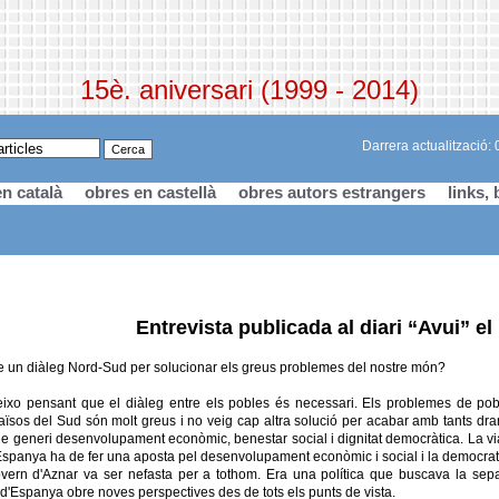
15è. aniversari (1999 - 2014)
Darrera actualització:
n català
obres en castellà
obres autors estrangers
links, 
Entrevista publicada al diari “Avui” e
e un diàleg Nord-Sud per solucionar els greus problemes del nostre món?
xo pensant que el diàleg entre els pobles és necessari. Els problemes de pobre
 països del Sud són molt greus i no veig cap altra solució per acabar amb tants dra
ue generi desenvolupament econòmic, benestar social i dignitat democràtica. La vi
Espanya ha de fer una aposta pel desenvolupament econòmic i social i la democratitz
ern d'Aznar va ser nefasta per a tothom. Era una política que buscava la separa
 d'Espanya obre noves perspectives des de tots els punts de vista.