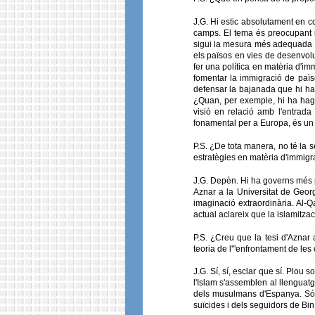
J.G. Hi estic absolutament en co
camps. El tema és preocupant i
sigui la mesura més adequada p
els països en vies de desenvolu
fer una política en matèria d'imm
fomentar la immigració de paï
defensar la bajanada que hi ha
¿Quan, per exemple, hi ha hag
visió en relació amb l'entrada
fonamental per a Europa, és un p
P.S. ¿De tota manera, no té la s
estratègies en matèria d'immigra
J.G. Depèn. Hi ha governs més p
Aznar a la Universitat de Geor
imaginació extraordinària. Al-Q
actual aclareix que la islamitzac
P.S. ¿Creu que la tesi d'Aznar
teoria de l'"enfrontament de les
J.G. Sí, sí, esclar que sí. Plou 
l'Islam s'assemblen al llenguatg
dels musulmans d'Espanya. Sóc d
suïcides i dels seguidors de Bi