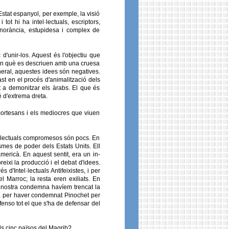
'Estat espanyol, per exemple, la visió
t hi ha intel·lectuals, escriptors,
ignorància, estupidesa i complex de
 d'unir-los. Aquest és l'objectiu que
 en què es descriuen amb una cruesa
neral, aquestes idees són negatives.
st en el procés d'animalització dels
 a demonitzar els àrabs. El que és
é d'extrema dreta.
 cortesans i els mediocres que viuen
tel·lectuals compromesos són pocs. En
mes de poder dels Estats Units. Ell
ericà. En aquest sentit, era un in-
eixi la producció i el debat d'idees.
d'Intel·lectuals Antifeixistes, i per
 Marroc; la resta eren exiliats. En
 nostra condemna havíem trencat la
ina per haver condemnat Pinochet per
fenso tot el que s'ha de defensar del
ls cinc països del Magrib?