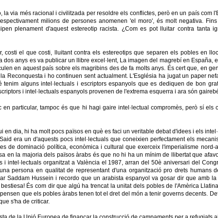
ó, la via més racional i civilitzada per resoldre els conflictes, però en un país com l
spectivament milions de persones anomenen 'el moro', és molt negativa. Fins i to
ticipen plenament d'aquest estereotip racista. ¿Com es pot lluitar contra tanta 
r, costi el que costi, lluitant contra els estereotips que separen els pobles en lloc
a dos anys es va publicar un llibre excel·lent, La imagen del magrebí en España,
rculen en aquest país sobre els magribins des de fa molts anys. És cert que, en ge
la Reconquesta i ho continuen sent actualment. L'Església ha jugat un paper nefa
tenim alguns intel·lectuals i escriptors espanyols que es dediquen de bon grat
criptors i intel·lectuals espanyols provenen de l'extrema esquerra i ara són gaireb
c en particular, tampoc és que hi hagi gaire intel·lectual compromès, però sí els
ui en dia, hi ha molt pocs països en què es faci un veritable debat d'idees i els in
Said era un d'aquests pocs intel·lectuals que coneixien perfectament els mecanis
 de dominació política, econòmica i cultural que exerceix l'imperialisme nord-am
sa en la majoria dels països àrabs és que no hi ha un mínim de llibertat que afavor
i intel·lectuals organitzat a València el 1987, arran del 50è aniversari del Congrés 
 una persona en qualitat de representant d'una organització pro drets humans del
r Saddam Hussein i recordo que un arabista espanyol va gosar dir que amb la
 bestiesa! És com dir que algú ha trencat la unitat dels pobles de l'Amèrica Llat
 pensen que els pobles àrabs tenen tot el dret del món a tenir governs decents. De
ue s'ha de criticar.
ta de la Unió Europea de finançar la construcció de campaments per a refugiats a