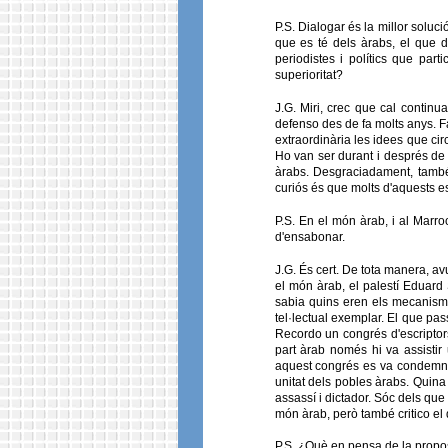
P.S. Dialogar és la millor soluci
que es té dels àrabs, el que de
periodistes i polítics que par
superioritat?
J.G. Miri, crec que cal continua
defenso des de fa molts anys. F
extraordinària les idees que ci
Ho van ser durant i després de 
àrabs. Desgraciadament, també 
curiós és que molts d'aquests es
P.S. En el món àrab, i al Marro
d'ensabonar.
J.G. És cert. De tota manera, av
el món àrab, el palestí Eduard 
sabia quins eren els mecanismes
tel·lectual exemplar. El que pas
Recordo un congrés d'escriptors 
part àrab només hi va assistir
aquest congrés es va condemna
unitat dels pobles àrabs. Quina
assassí i dictador. Sóc dels que
món àrab, però també critico el q
P.S. ¿Què en pensa de la propos