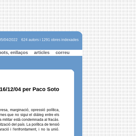
 05/04/2022
624 autors i 1291 obres indexades
bots, enllaços
articles
correu
l 16/12/04 per Paco Soto
sa, marginació, opressió política,
mes que no sigui el diàleg entre els
a militar està condemnada al fracàs.
ació del país. La política de tensió
ció i l'enfrontament, i no la unió.